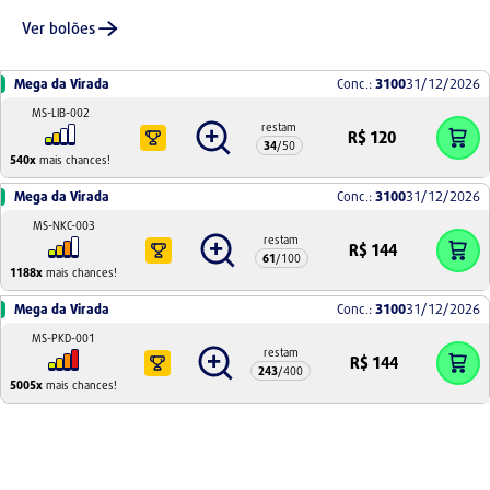
Ver bolões
Mega da Virada
Conc.:
3100
31/12/2026
MS-LIB-002
restam
R$
120
34
/
50
540
x
mais chances!
Mega da Virada
Conc.:
3100
31/12/2026
MS-NKC-003
restam
R$
144
61
/
100
1188
x
mais chances!
Mega da Virada
Conc.:
3100
31/12/2026
MS-PKD-001
restam
R$
144
243
/
400
5005
x
mais chances!