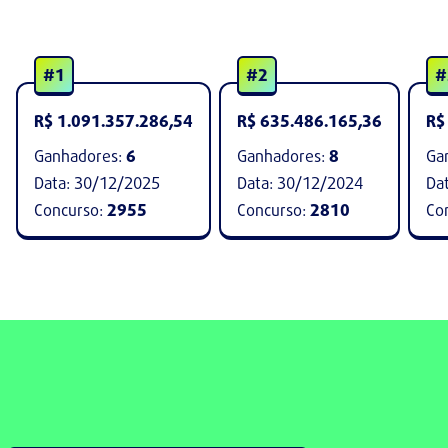
#1
#2
#
R$ 1.091.357.286,54
R$ 635.486.165,36
R$
Ganhadores:
6
Ganhadores:
8
Ga
Data:
30/12/2025
Data:
30/12/2024
Da
Concurso:
2955
Concurso:
2810
Co