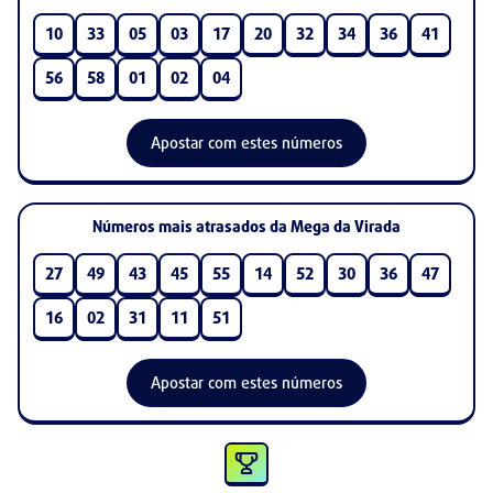
10
33
05
03
17
20
32
34
36
41
56
58
01
02
04
Apostar com estes números
Números mais atrasados da Mega da Virada
27
49
43
45
55
14
52
30
36
47
16
02
31
11
51
Apostar com estes números