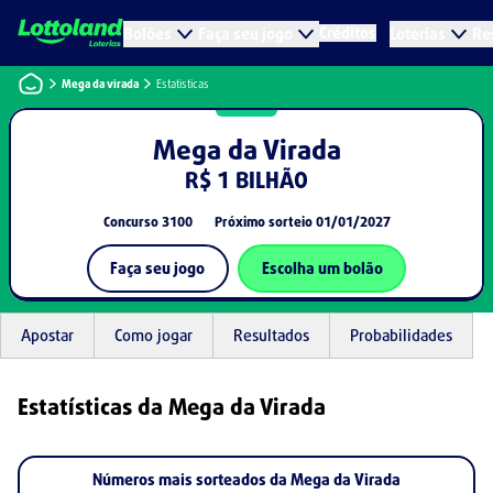
Créditos
Bolões
Faça seu jogo
Loterias
Re
Mega da virada
Estatisticas
Mega da Virada
R$ 1 BILHÃO
Concurso
3100
Próximo sorteio
01/01/2027
Faça seu jogo
Escolha um bolão
Apostar
Como jogar
Resultados
Probabilidades
Estatísticas da Mega da Virada
Números mais sorteados da Mega da Virada