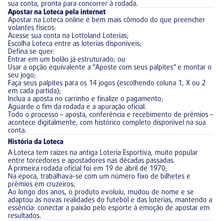
sua conta, pronta para concorrer à rodada.
Apostar na Loteca pela internet
Apostar na Loteca online é bem mais cômodo do que preencher
volantes físicos:
Acesse sua conta na Lottoland Loterias;
Escolha Loteca entre as loterias disponíveis;
Defina se quer:
Entrar em um bolão já estruturado; ou
Usar a opção equivalente a “Aposte com seus palpites” e montar o
seu jogo;
Faça seus palpites para os 14 jogos (escolhendo coluna 1, X ou 2
em cada partida);
Inclua a aposta no carrinho e finalize o pagamento;
Aguarde o fim da rodada e a apuração oficial.
Todo o processo – aposta, conferência e recebimento de prêmios –
acontece digitalmente, com histórico completo disponível na sua
conta.
História da Loteca
A Loteca tem raízes na antiga Loteria Esportiva, muito popular
entre torcedores e apostadores nas décadas passadas.
A primeira rodada oficial foi em 19 de abril de 1970;
Na época, trabalhava-se com um número fixo de bilhetes e
prêmios em cruzeiros;
Ao longo dos anos, o produto evoluiu, mudou de nome e se
adaptou às novas realidades do futebol e das loterias, mantendo a
essência: conectar a paixão pelo esporte à emoção de apostar em
resultados.