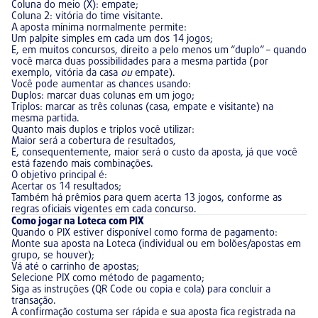
Coluna do meio (X): empate;
Coluna 2: vitória do time visitante.
A aposta mínima normalmente permite:
Um palpite simples em cada um dos 14 jogos;
E, em muitos concursos, direito a pelo menos um “duplo” – quando
você marca duas possibilidades para a mesma partida (por
exemplo, vitória da casa
ou
empate).
Você pode aumentar as chances usando:
Duplos: marcar duas colunas em um jogo;
Triplos: marcar as três colunas (casa, empate e visitante) na
mesma partida.
Quanto mais duplos e triplos você utilizar:
Maior será a cobertura de resultados,
E, consequentemente, maior será o custo da aposta, já que você
está fazendo mais combinações.
O objetivo principal é:
Acertar os 14 resultados;
Também há prêmios para quem acerta 13 jogos, conforme as
regras oficiais vigentes em cada concurso.
Como jogar na Loteca com PIX
Quando o PIX estiver disponível como forma de pagamento:
Monte sua aposta na Loteca (individual ou em bolões/apostas em
grupo, se houver);
Vá até o carrinho de apostas;
Selecione PIX como método de pagamento;
Siga as instruções (QR Code ou copia e cola) para concluir a
transação.
A confirmação costuma ser rápida e sua aposta fica registrada na