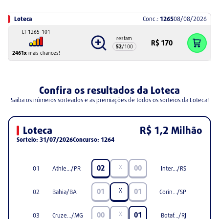
Loteca
Conc.:
1265
08/08/2026
LT-1265-101
restam
R$
170
52
/
100
2461
x
mais chances!
Confira os resultados da Loteca
Saiba os números sorteados e as premiações de todos os sorteios da Loteca
!
Loteca
R$ 1,2 Milhão
Sorteio:
31/07/2026
Concurso:
1264
X
02
00
01
Athle.../PR
Inter.../RS
X
01
01
02
Bahia/BA
Corin.../SP
X
00
01
03
Cruze.../MG
Botaf.../RJ