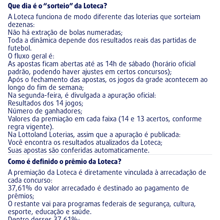
Que dia é o “sorteio” da Loteca?
A Loteca funciona de modo diferente das loterias que sorteiam
dezenas:
Não há extração de bolas numeradas;
Toda a dinâmica depende dos resultados reais das partidas de
futebol.
O fluxo geral é:
As apostas ficam abertas até as 14h de sábado (horário oficial
padrão, podendo haver ajustes em certos concursos);
Após o fechamento das apostas, os jogos da grade acontecem ao
longo do fim de semana;
Na segunda-feira, é divulgada a apuração oficial:
Resultados dos 14 jogos;
Número de ganhadores;
Valores da premiação em cada faixa (14 e 13 acertos, conforme
regra vigente).
Na Lottoland Loterias, assim que a apuração é publicada:
Você encontra os resultados atualizados da Loteca;
Suas apostas são conferidas automaticamente.
Como é definido o prêmio da Loteca?
A premiação da Loteca é diretamente vinculada à arrecadação de
cada concurso:
37,61% do valor arrecadado é destinado ao pagamento de
prêmios;
O restante vai para programas federais de segurança, cultura,
esporte, educação e saúde.
Dentro desses 37,61%: