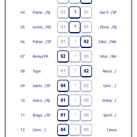
X
01
01
04
Flame.../RJ
Sao P.../SP
X
01
01
05
Gremi.../RS
Flumi.../RJ
X
01
02
06
Palme.../SP
Atlet.../MG
X
02
00
07
Remo/PA
Vitor.../BA
X
01
02
08
Tigre
Nacio.../
X
04
02
09
Santo.../SP
Univ .../
X
01
00
10
Vasco.../RJ
Indep.../
X
01
00
11
Braga.../SP
Sport.../
X
04
00
12
Cienc.../
Lanus