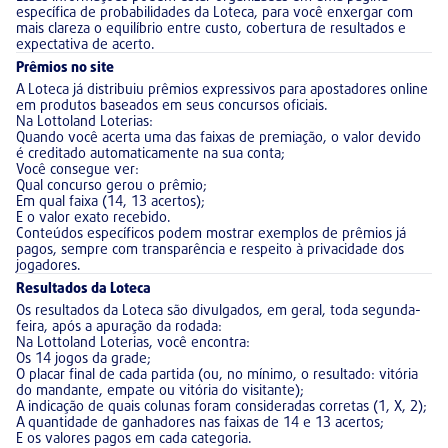
específica de probabilidades da Loteca, para você enxergar com
mais clareza o equilíbrio entre custo, cobertura de resultados e
expectativa de acerto.
Prêmios no site
A Loteca já distribuiu prêmios expressivos para apostadores online
em produtos baseados em seus concursos oficiais.
Na Lottoland Loterias:
Quando você acerta uma das faixas de premiação, o valor devido
é creditado automaticamente na sua conta;
Você consegue ver:
Qual concurso gerou o prêmio;
Em qual faixa (14, 13 acertos);
E o valor exato recebido.
Conteúdos específicos podem mostrar exemplos de prêmios já
pagos, sempre com transparência e respeito à privacidade dos
jogadores.
Resultados da Loteca
Os resultados da Loteca são divulgados, em geral, toda segunda-
feira, após a apuração da rodada:
Na Lottoland Loterias, você encontra:
Os 14 jogos da grade;
O placar final de cada partida (ou, no mínimo, o resultado: vitória
do mandante, empate ou vitória do visitante);
A indicação de quais colunas foram consideradas corretas (1, X, 2);
A quantidade de ganhadores nas faixas de 14 e 13 acertos;
E os valores pagos em cada categoria.