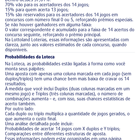
70% vão para os acertadores dos 14 jogos;
15% para quem acerta 13 jogos;
15% são reservados para os acertadores dos 14 jogos em
concursos com número final 0 ou 5, reforçando prêmios especiais.
Se não houver ganhadores em alguma faixa:
O valor correspondente é acumulado para a faixa de 14 acertos do
concurso seguinte, reforçando o prêmio principal.
Na Lottoland Loterias, essas informações são apresentadas com
clareza, junto aos valores estimados de cada concurso, quando
disponíveis.
Probabilidades da Loteca
Na Loteca, as probabilidades estão ligadas à forma como você
monta seus palpites:
Uma aposta com apenas uma coluna marcada em cada jogo (sem
duplos/triplos) tem uma chance bem mais baixa de cravar os 14
resultados;
À medida que você inclui Duplos (duas colunas marcadas em um
mesmo jogo) e Triplos (três colunas marcadas), o número de
combinações aumenta – e, com isso, suas chances estatísticas de
acerto também.
Por outro lado:
Cada duplo ou triplo multiplica a quantidade de jogos gerados, o
que aumenta o custo final.
Uma análise detalhada pode incluir:
Probabilidades de acertar 14 jogos com X duplos e Y triplos;
Comparações entre diferentes estruturas de aposta.
Essas informações podem estar organizadas em uma página