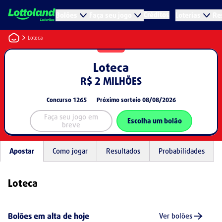
Créditos
Bolões
Faça seu jogo
Loterias
Re
Loteca
Loteca
R$ 2 MILHÕES
Concurso
1265
Próximo sorteio
08/08/2026
Faça seu jogo em
Escolha um bolão
breve
Apostar
Como jogar
Resultados
Probabilidades
Loteca
Bolões em alta de hoje
Ver bolões