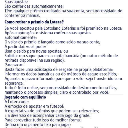
Suas apostas:
São conferidas automaticamente;
Têm qualquer prêmio creditado na sua conta, sem necessidade de
conferência manual.
Como retirar o prêmio da Loteca?
Se você apostou pela Lottoland Loterias e foi premiado na Loteca:
Após a apuração, o sistema confere suas apostas
automaticamente;
O valor do prêmio é lançado como saldo na sua conta;
A partir daí, você pode:
Usar o saldo para novas apostas; ou
Solicitar um saque para sua conta bancária (ou outro método de
retirada disponível na sua região).
Para sacar:
Basta fazer uma solicitação de resgate na própria plataforma;
Informar os dados bancários ou do método de saque escolhido;
Aguardar o prazo informado para que o valor seja transferido com
segurança.
Tudo é feito online, sem necessidade de deslocamento ou filas,
mantendo o processo simples, claro e controlado por você.
Jogando com equilíbrio
A Loteca une:
A emoção de apostar em futebol;
A expectativa de prêmios que podem ser relevantes;
E a diversão de acompanhar cada jogo da grade.
Para aproveitar tudo isso da melhor forma:
Defina um orçamento fixo para jogar;