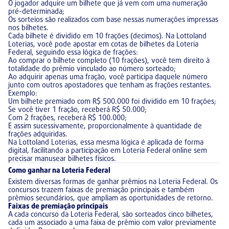
O jogador adquire um bilhete que já vem com uma numeração
pré-determinada;
Os sorteios são realizados com base nessas numerações impressas
nos bilhetes.
Cada bilhete é dividido em 10 frações (decimos). Na Lottoland
Loterias, você pode apostar em cotas de bilhetes da Loteria
Federal, seguindo essa lógica de frações:
Ao comprar o bilhete completo (10 frações), você tem direito à
totalidade do prêmio vinculado ao número sorteado;
Ao adquirir apenas uma fração, você participa daquele número
junto com outros apostadores que tenham as frações restantes.
Exemplo:
Um bilhete premiado com R$ 500.000 foi dividido em 10 frações;
Se você tiver 1 fração, receberá R$ 50.000;
Com 2 frações, receberá R$ 100.000;
E assim sucessivamente, proporcionalmente à quantidade de
frações adquiridas.
Na Lottoland Loterias, essa mesma lógica é aplicada de forma
digital, facilitando a participação em Loteria Federal online sem
precisar manusear bilhetes físicos.
Como ganhar na Loteria Federal
Existem diversas formas de ganhar prêmios na Loteria Federal. Os
concursos trazem faixas de premiação principais e também
prêmios secundários, que ampliam as oportunidades de retorno.
Faixas de premiação principais
A cada concurso da Loteria Federal, são sorteados cinco bilhetes,
cada um associado a uma faixa de prêmio com valor previamente