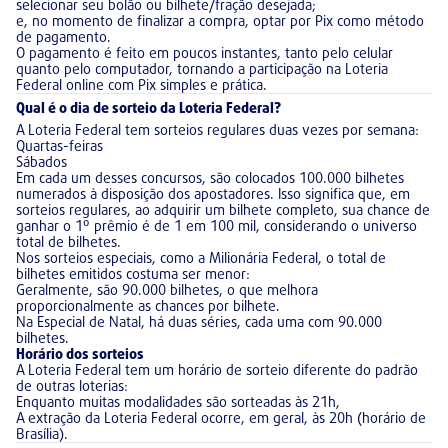
selecionar seu bolão ou bilhete/fração desejada;
e, no momento de finalizar a compra, optar por Pix como método
de pagamento.
O pagamento é feito em poucos instantes, tanto pelo celular
quanto pelo computador, tornando a participação na Loteria
Federal online com Pix simples e prática.
Qual é o dia de sorteio da Loteria Federal?
A Loteria Federal tem sorteios regulares duas vezes por semana:
Quartas-feiras
Sábados
Em cada um desses concursos, são colocados 100.000 bilhetes
numerados à disposição dos apostadores. Isso significa que, em
sorteios regulares, ao adquirir um bilhete completo, sua chance de
ganhar o 1º prêmio é de 1 em 100 mil, considerando o universo
total de bilhetes.
Nos sorteios especiais, como a Milionária Federal, o total de
bilhetes emitidos costuma ser menor:
Geralmente, são 90.000 bilhetes, o que melhora
proporcionalmente as chances por bilhete.
Na Especial de Natal, há duas séries, cada uma com 90.000
bilhetes.
Horário dos sorteios
A Loteria Federal tem um horário de sorteio diferente do padrão
de outras loterias:
Enquanto muitas modalidades são sorteadas às 21h,
A extração da Loteria Federal ocorre, em geral, às 20h (horário de
Brasília).