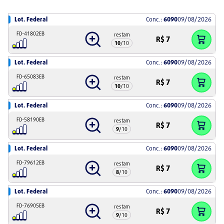
Lot. Federal
Conc.:
6090
09/08/2026
FD-41802EB
restam
R$
7
10
/
10
Lot. Federal
Conc.:
6090
09/08/2026
FD-65083EB
restam
R$
7
10
/
10
Lot. Federal
Conc.:
6090
09/08/2026
FD-58190EB
restam
R$
7
9
/
10
Lot. Federal
Conc.:
6090
09/08/2026
FD-79612EB
restam
R$
7
8
/
10
Lot. Federal
Conc.:
6090
09/08/2026
FD-76905EB
restam
R$
7
9
/
10