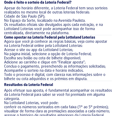
Onde é feito o sorteio da Loteria Federal?
Apesar do horário diferente, a Loteria Federal tem seus sorteios
realizados no mesmo local de outras loterias federais:
Cidade de São Paulo (SP);
No Espaço da Sorte, localizado na Avenida Paulista.
Os resultados oficiais são divulgados após cada extração, e na
Lottoland Loterias você pode acompanhar isso de forma
centralizada, diretamente na plataforma.
Como apostar na Loteria Federal pela Lottoland Loterias
Agora que você já conhece as regras básicas, veja como apostar
na Loteria Federal online pela Lottoland Loterias:
Acesse o site ou app da Lottoland Loterias;
Na página inicial, selecione a opção de Loteria Federal;
Escolha seu bolão ou cota de bilhete disponível;
Adicione ao carrinho e clique em “Finalizar aposta”;
Conclua o pagamento, preenchendo as informações solicitadas;
Acompanhe o sorteio na data e horário indicados.
Todo o processo é digital, com clareza nas informações sobre o
bilhete ou cota adquiridos e os prêmios em disputa.
Resultados da Loteria Federal
Após efetuar sua aposta, é fundamental acompanhar os resultados
da Loteria Federal para saber se você foi premiado em alguma
categoria.
Na Lottoland Loterias, você pode:
conferir os números sorteados em cada faixa (1º ao 5º prêmios);
visualizar de forma clara as premiações associadas a cada número;
acessar o histórico de resultados anteriores da Loteria Federal,