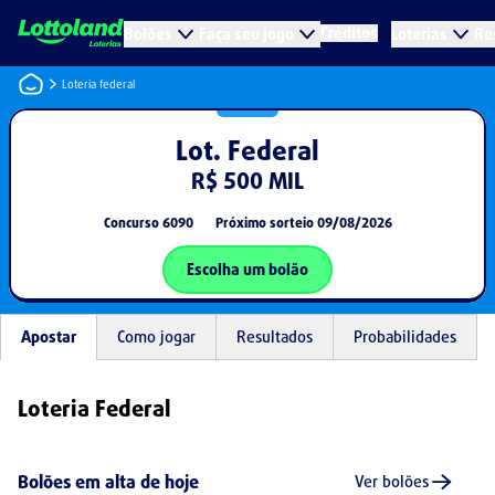
Créditos
Bolões
Faça seu jogo
Loterias
Re
Loteria federal
Lot. Federal
R$ 500 MIL
Concurso
6090
Próximo sorteio
09/08/2026
Escolha um bolão
Apostar
Como jogar
Resultados
Probabilidades
Loteria Federal
Bolões em alta de hoje
Ver bolões