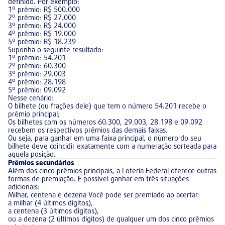
definido. Por exemplo:
1º prêmio: R$ 500.000
2º prêmio: R$ 27.000
3º prêmio: R$ 24.000
4º prêmio: R$ 19.000
5º prêmio: R$ 18.239
Suponha o seguinte resultado:
1º prêmio: 54.201
2º prêmio: 60.300
3º prêmio: 29.003
4º prêmio: 28.198
5º prêmio: 09.092
Nesse cenário:
O bilhete (ou frações dele) que tem o número 54.201 recebe o
prêmio principal;
Os bilhetes com os números 60.300, 29.003, 28.198 e 09.092
recebem os respectivos prêmios das demais faixas.
Ou seja, para ganhar em uma faixa principal, o número do seu
bilhete deve coincidir exatamente com a numeração sorteada para
aquela posição.
Prêmios secundários
Além dos cinco prêmios principais, a Loteria Federal oferece outras
formas de premiação. É possível ganhar em três situações
adicionais:
Milhar, centena e dezena Você pode ser premiado ao acertar:
a milhar (4 últimos dígitos),
a centena (3 últimos dígitos),
ou a dezena (2 últimos dígitos) de qualquer um dos cinco prêmios