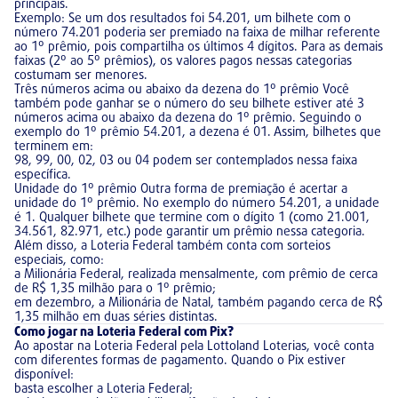
principais.
Exemplo: Se um dos resultados foi 54.201, um bilhete com o
número 74.201 poderia ser premiado na faixa de milhar referente
ao 1º prêmio, pois compartilha os últimos 4 dígitos. Para as demais
faixas (2º ao 5º prêmios), os valores pagos nessas categorias
costumam ser menores.
Três números acima ou abaixo da dezena do 1º prêmio Você
também pode ganhar se o número do seu bilhete estiver até 3
números acima ou abaixo da dezena do 1º prêmio. Seguindo o
exemplo do 1º prêmio 54.201, a dezena é 01. Assim, bilhetes que
terminem em:
98, 99, 00, 02, 03 ou 04 podem ser contemplados nessa faixa
específica.
Unidade do 1º prêmio Outra forma de premiação é acertar a
unidade do 1º prêmio. No exemplo do número 54.201, a unidade
é 1. Qualquer bilhete que termine com o dígito 1 (como 21.001,
34.561, 82.971, etc.) pode garantir um prêmio nessa categoria.
Além disso, a Loteria Federal também conta com sorteios
especiais, como:
a Milionária Federal, realizada mensalmente, com prêmio de cerca
de R$ 1,35 milhão para o 1º prêmio;
em dezembro, a Milionária de Natal, também pagando cerca de R$
1,35 milhão em duas séries distintas.
Como jogar na Loteria Federal com Pix?
Ao apostar na Loteria Federal pela Lottoland Loterias, você conta
com diferentes formas de pagamento. Quando o Pix estiver
disponível:
basta escolher a Loteria Federal;