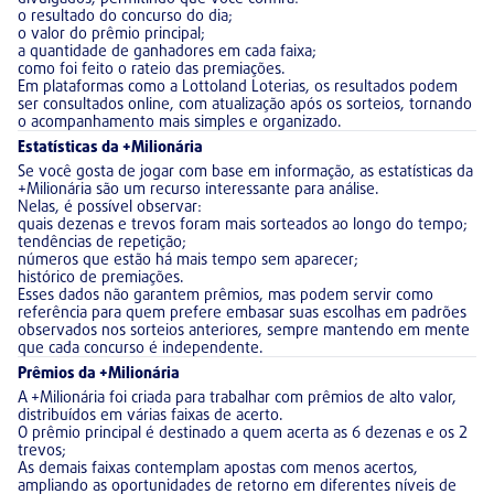
o resultado do concurso do dia;
o valor do prêmio principal;
a quantidade de ganhadores em cada faixa;
como foi feito o rateio das premiações.
Em plataformas como a Lottoland Loterias, os resultados podem
ser consultados online, com atualização após os sorteios, tornando
o acompanhamento mais simples e organizado.
Estatísticas da +Milionária
Se você gosta de jogar com base em informação, as estatísticas da
+Milionária são um recurso interessante para análise.
Nelas, é possível observar:
quais dezenas e trevos foram mais sorteados ao longo do tempo;
tendências de repetição;
números que estão há mais tempo sem aparecer;
histórico de premiações.
Esses dados não garantem prêmios, mas podem servir como
referência para quem prefere embasar suas escolhas em padrões
observados nos sorteios anteriores, sempre mantendo em mente
que cada concurso é independente.
Prêmios da +Milionária
A +Milionária foi criada para trabalhar com prêmios de alto valor,
distribuídos em várias faixas de acerto.
O prêmio principal é destinado a quem acerta as 6 dezenas e os 2
trevos;
As demais faixas contemplam apostas com menos acertos,
ampliando as oportunidades de retorno em diferentes níveis de