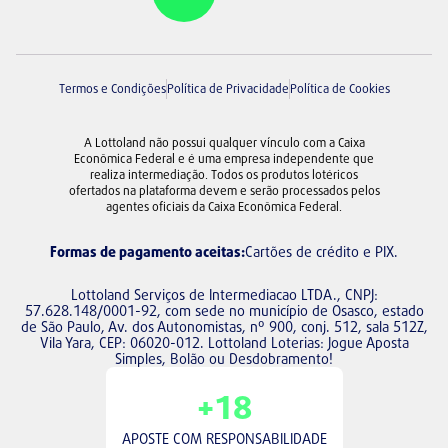
Termos e Condições
Política de Privacidade
Política de Cookies
A Lottoland não possui qualquer vínculo com a Caixa
Econômica Federal e é uma empresa independente que
realiza intermediação. Todos os produtos lotéricos
ofertados na plataforma devem e serão processados pelos
agentes oficiais da Caixa Econômica Federal.
Formas de pagamento aceitas:
Cartões de crédito e PIX
.
Lottoland Serviços de Intermediacao LTDA., CNPJ:
57.628.148/0001-92, com sede no município de Osasco, estado
de São Paulo, Av. dos Autonomistas, nº 900, conj. 512, sala 512Z,
Vila Yara, CEP: 06020-012. Lottoland Loterias: Jogue Aposta
Simples, Bolão ou Desdobramento!
+18
APOSTE COM RESPONSABILIDADE