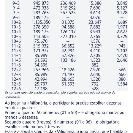
9+3
945.875
236.469
15.380
3.845
9+4
472.938
315.292
7.690
5.127
9+5
283.763
567.525
4.614
9.228
9+6
189.175
—
3.076
—
10+2
1.135.050
81.075
23.647
1.689
10+3
378.350
94.588
7.882
1.971
10+4
189.175
126.117
3.941
2.627
10+5
113.505
227.010
2.365
4.729
10+6
75.670
—
1.576
—
11+2
515.932
36.852
13.229
945
11+3
171.977
42.994
4.410
1.102
11+4
85.989
57.326
2.205
1.470
11+5
51.593
103.186
1.323
2.646
11+6
34.395
—
882
—
12+2
257.966
18.426
7.920
566
12+3
85.989
21.497
2.640
660
12+4
42.994
28.663
1.320
880
12+5
25.797
51.593
792
1.584
12+6
17.198
—
528
—
Os campos que não estão preenchidos são aqueles em que não há chance de
ocorrência.
Ao jogar na +Milionária, o participante precisa escolher dezenas
em dois quadros:
Primeiro quadro: 50 números (01 a 50) – é obrigatório marcar ao
menos 6 dezenas;
Segundo quadro (trevos): 6 números (01 a 06) – é obrigatório
escolher pelo menos 2 trevos.
Essa é a aposta simples da +Milionária, o jogo básico que habilita o