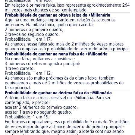
Probabilidade: 1 em 900.
Em relação à primeira faixa, isso representa aproximadamente 264
mil vezes mais chances de ser contemplado.
Probabilidade de ganhar na oitava faixa da +Milionária
Aqui há uma mudança importante em relação às categorias
anteriores. Na oitava faixa, ganha quem acerta:
2 números no primeiro quadro;
2 trevos no segundo quadro.
Probabilidade: 1 em 117.
As chances nessa faixa são mais de 2 milhões de vezes maiores
quando comparadas à probabilidade de acerto do prêmio principal.
Probabilidade de ganhar na nona faixa da +Milionária
Na nona faixa, voltamos a considerar:
3 números corretos no quadro principal;
1 trevo correto.
Probabilidade: 1 em 112.
As chances são muito próximas às da oitava faixa, também
equivalendo a mais de 2 milhões de vezes as probabilidades da
faixa principal.
Probabilidade de ganhar na décima faixa da +Milionária
A décima faixa é a mais acessível da +Milionária. Para ser
contemplado, é preciso:
acertar 2 números do primeiro quadro;
acertar 1 trevo no segundo quadro.
Probabilidade: 1 em 15.
Em termos comparativos, essa probabilidade é mais de 15 milhões
de vezes maior do que a chance de acerto do prêmio principal –
sempre lembrando que, mesmo assim, a loteria continua sendo