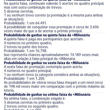
Na quarta faixa, continuam valendo 5 acertos no quadro principal,
mas com outra combinação de trevos:
5 dezenas corretas;
1 ou nenhum trevo correto (a premiação é a mesma para ambas
as situações).
Probabilidade: 1 em 64.491.
A possibilidade de conquistar essa premiação é cerca de 3.696
vezes maior do que a de acertar o prêmio principal.
Probabilidade de ganhar na quinta faixa da +Milionária
A quinta faixa é paga aos participantes que acertam:
4 números no primeiro quadro;
2 trevos na parte dos trevos.
Probabilidade: 1 em 16.798.
Isso representa chances aproximadamente 14.189 vezes mais
altas em relação à faixa principal da +Milionária.
Probabilidade de ganhar na sexta faixa da +Milionária
A sexta faixa de premiação contempla quem acerta:
4 números no quadro principal;
1 ou nenhum trevo (a categoria considera ambas as situações).
Probabilidade: 1 em 1.200.
As probabilidades de vitória nessa faixa chegam a um nível cerca
de 198 mil vezes maior em comparação com o prêmio máximo da
loteria.
Probabilidade de ganhar na sétima faixa da +Milionária
Na sétima faixa, a combinação exigida é:
3 dezenas corretas no primeiro quadro;
2 trevos certos no segundo quadro.