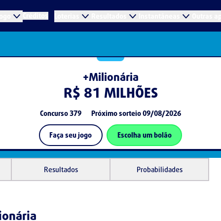
Créditos
jogo
Loterias
Resultados
Instantâneas
Outras a
+Milionária
R$ 81 MILHÕES
Concurso
379
Próximo sorteio
09/08/2026
Faça seu jogo
Escolha um bolão
Resultados
Probabilidades
ionária