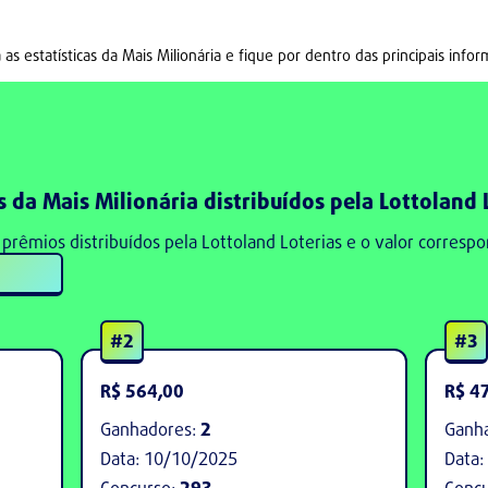
 as estatísticas da Mais Milionária e fique por dentro das principais info
 da Mais Milionária distribuídos pela Lottoland 
 prêmios distribuídos pela Lottoland Loterias e o valor corresp
#2
#3
R$ 564,00
R$ 4
Ganhadores:
2
Ganh
Data:
10/10/2025
Data:
Concurso:
293
Conc