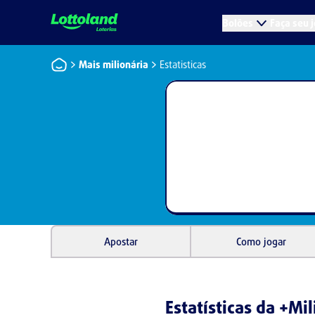
Bolões
Faça seu 
Mais milionária
Estatisticas
Apostar
Como jogar
Estatísticas da +Mil