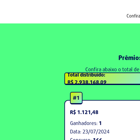
Confira
Prêmios
Confira abaixo o total de
Total distribuído:
R$ 2.938.168,09
#1
R$ 1.121,48
Ganhadores:
1
Data:
23/07/2024
Concurso:
166