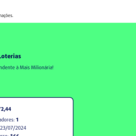
rmações.
Loterias
ondente à Mais Milionária!
72,44
adores:
1
23/07/2024
urso:
166