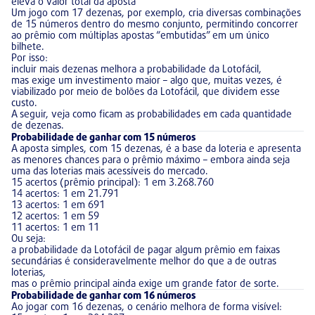
eleva o valor total da aposta
Um jogo com 17 dezenas, por exemplo, cria diversas combinações
de 15 números dentro do mesmo conjunto, permitindo concorrer
ao prêmio com múltiplas apostas “embutidas” em um único
bilhete.
Por isso:
incluir mais dezenas melhora a probabilidade da Lotofácil,
mas exige um investimento maior – algo que, muitas vezes, é
viabilizado por meio de bolões da Lotofácil, que dividem esse
custo.
A seguir, veja como ficam as probabilidades em cada quantidade
de dezenas.
Probabilidade de ganhar com 15 números
A aposta simples, com 15 dezenas, é a base da loteria e apresenta
as menores chances para o prêmio máximo – embora ainda seja
uma das loterias mais acessíveis do mercado.
15 acertos (prêmio principal): 1 em 3.268.760
14 acertos: 1 em 21.791
13 acertos: 1 em 691
12 acertos: 1 em 59
11 acertos: 1 em 11
Ou seja:
a probabilidade da Lotofácil de pagar algum prêmio em faixas
secundárias é consideravelmente melhor do que a de outras
loterias,
mas o prêmio principal ainda exige um grande fator de sorte.
Probabilidade de ganhar com 16 números
Ao jogar com 16 dezenas, o cenário melhora de forma visível: