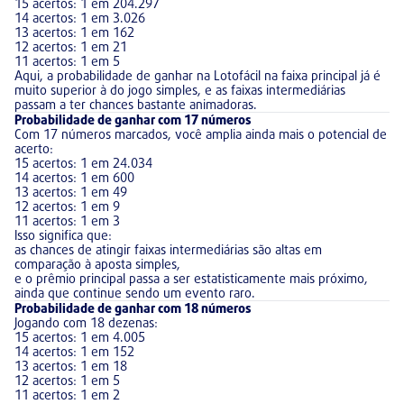
15 acertos: 1 em 204.297
14 acertos: 1 em 3.026
13 acertos: 1 em 162
12 acertos: 1 em 21
11 acertos: 1 em 5
Aqui, a probabilidade de ganhar na Lotofácil na faixa principal já é
muito superior à do jogo simples, e as faixas intermediárias
passam a ter chances bastante animadoras.
Probabilidade de ganhar com 17 números
Com 17 números marcados, você amplia ainda mais o potencial de
acerto:
15 acertos: 1 em 24.034
14 acertos: 1 em 600
13 acertos: 1 em 49
12 acertos: 1 em 9
11 acertos: 1 em 3
Isso significa que:
as chances de atingir faixas intermediárias são altas em
comparação à aposta simples,
e o prêmio principal passa a ser estatisticamente mais próximo,
ainda que continue sendo um evento raro.
Probabilidade de ganhar com 18 números
Jogando com 18 dezenas:
15 acertos: 1 em 4.005
14 acertos: 1 em 152
13 acertos: 1 em 18
12 acertos: 1 em 5
11 acertos: 1 em 2