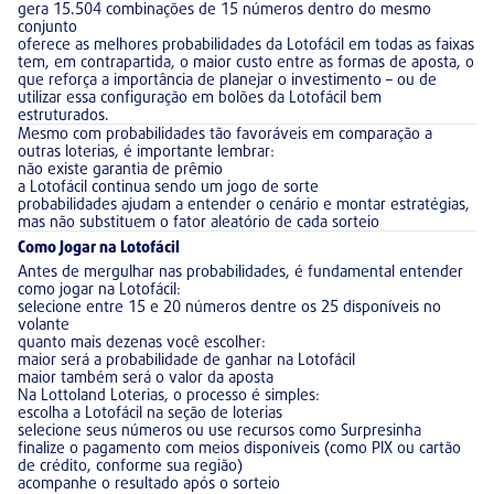
gera 15.504 combinações de 15 números dentro do mesmo
conjunto
oferece as melhores probabilidades da Lotofácil em todas as faixas
tem, em contrapartida, o maior custo entre as formas de aposta, o
que reforça a importância de planejar o investimento – ou de
utilizar essa configuração em bolões da Lotofácil bem
estruturados.
Mesmo com probabilidades tão favoráveis em comparação a
outras loterias, é importante lembrar:
não existe garantia de prêmio
a Lotofácil continua sendo um jogo de sorte
probabilidades ajudam a entender o cenário e montar estratégias,
mas não substituem o fator aleatório de cada sorteio
Como Jogar na Lotofácil
Antes de mergulhar nas probabilidades, é fundamental entender
como jogar na Lotofácil:
selecione entre 15 e 20 números dentre os 25 disponíveis no
volante
quanto mais dezenas você escolher:
maior será a probabilidade de ganhar na Lotofácil
maior também será o valor da aposta
Na Lottoland Loterias, o processo é simples:
escolha a Lotofácil na seção de loterias
selecione seus números ou use recursos como Surpresinha
finalize o pagamento com meios disponíveis (como PIX ou cartão
de crédito, conforme sua região)
acompanhe o resultado após o sorteio