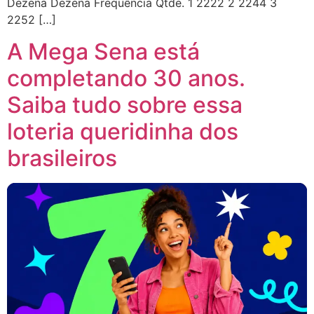
Dezena Dezena Frequência Qtde. 1 2222 2 2244 3
2252 […]
A Mega Sena está
completando 30 anos.
Saiba tudo sobre essa
loteria queridinha dos
brasileiros