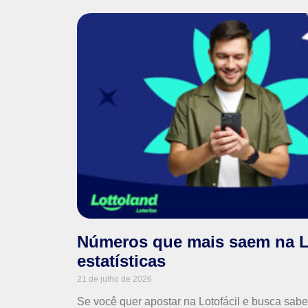
Números que mais saem na Lo
estatísticas
21 de julho de 2026
Se você quer apostar na Lotofácil e busca sabe