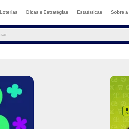
Loterias
Dicas e Estratégias
Estatísticas
Sobre a